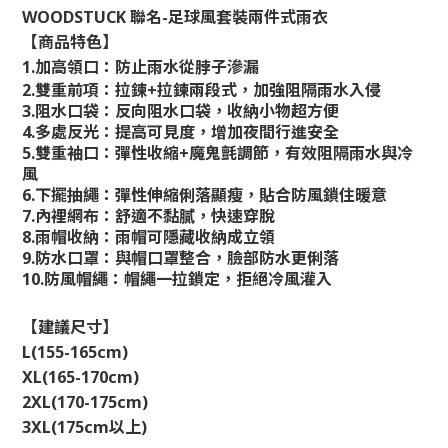
WOODSTUCK
聯名
-
足球風套裝兩件式雨衣
【商品特色】
1.
加高領口：防止雨水從脖子滲漏
2.
雙重前項：拉鍊
+
拉鍊兩段式，加強阻隔雨水入侵
3.
阻水口袋：反向阻水口袋，收納小物超方便
4.
多處反光：提高可見度，增加夜間行進安全
5.
雙重袖口：彈性收縮
+
魔鬼氈調節，有效阻隔雨水與冷
風
6.
下擺抽繩：彈性伸縮俐落顯瘦，貼合防風鎖住暖意
7.
內裡網布：舒適不黏膩，快速穿脫
8.
雨帽收納：雨帽可隱藏收納成立領
9.
防水口罩：與帽口罩整合，臉部防水更俐落
10.
防風帽繩：帽繩一拉鎖定，拒絕冷風灌入
【建議尺寸】
L(155-165cm)
XL(165-170cm)
2XL(170-175cm)
3XL(175cm
以上
)