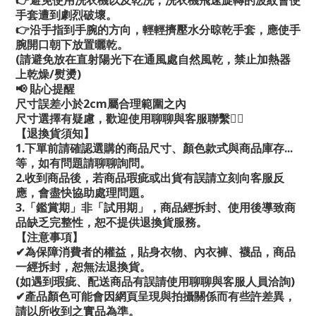
👉避免使用洗衣機以及乾洗，洗衣機飛速旋轉的波紋會使
手套遭到劇烈破壞。
👉沿手指到手腕的方向，輕輕擠壓水分晾乾手套，應使手
腕開口朝下放置曬乾。
(請避免放在直射陽光下在通風處自然風乾，禁止加熱器
上乾燥/熨燙)
📢 貼心提醒
尺寸誤差小於2cm屬合理範圍之內
尺寸選擇有疑慮，歡迎使用聊聊與客服聯繫💁‍♀️
【退換貨須知】
1.下單前請確認選購的商品尺寸、顏色款式與商品庫存...
等，如有問題請聊聊詢問。
2.收到商品後，若商品瑕疵或出貨有誤請立刻向客服反
應，會盡快協助處理問題。
3.「鑑賞期」非「試用期」，商品經拆封、使用後導致商
品缺乏完整性，恕不提供退換貨服務。
【注意事項】
✔為保障消費者的權益，貼身衣物、內衣褲、襪品，商品
一經拆封，恕無法退換貨。
(如遇到瑕疵、配送商品有誤請使用聊聊與客服人員洽詢)
✔產品顏色可能會因網頁呈現與拍攝關係而有些許差異，
請以所收到之實品為準。