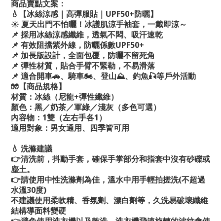
商品賣點文案：
💧【冰絲涼感｜高彈服貼｜UPF50+防曬】
☀️ 夏天出門不怕曬！冰護肌涼手袖套，一戴即涼～
📌 採用冰絲涼感纖維，透氣不悶、吸汗速乾
📌 有效阻擋紫外線，防曬係數UPF50+
📌 加長版設計，全面包覆，防曬不留死角
📌 彈性材質，貼合手臂不緊勒，不易滑落
📌 適合開車🚗、騎車🏍️、登山⛰️、釣魚🎣等戶外活動
🧤【商品規格】
材質：冰絲（尼龍+彈性纖維）
顏色：黑／奶茶／軍綠／淺灰（多色可選）
內容物：1雙（左右手各1）
適用對象：男女通用、四季皆可用
💧 洗滌建議
👉清洗前，抖動手套，確保手掌部分和指套中沒有砂礫或
塵土。
👉請使用中性洗滌劑為佳，溫水中用手輕拍搓洗(不超過
水溫30度)
不建議使用柔軟精、香氛劑、漂白劑等，久洗易破壞纖維
結構導面料變硬