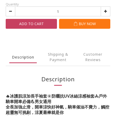
Quantity
ADD TO CART
BUY NOW
Shipping &
Customer
Description
Payment
Reviews
Description
🔥冰護肌涼加長手袖套☀️防曬抗UV冰絲涼感袖套🚴戶外
騎車開車必備💪男女通用
全長加強止滑，開車涼快好神氣，騎車催油不費力，觸控
超靈無可挑剔，涼夏最棒就是你