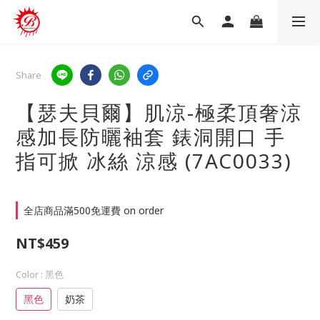
Share
【瑟夫貝爾】肌涼-極柔頂奢涼
感加長防曬袖套 錶洞開口 手
指可掀 冰絲 涼感 (7AC0033)
全店商品滿500免運費 on order
NT$459
Color
: 黑色
黑色
奶茶