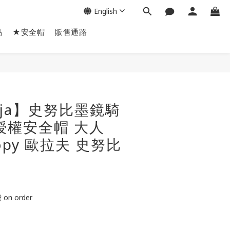
English
品
★安全帽
販售通路
BUY NOW
nja】史努比墨鏡騎
授權安全帽 大人
oopy 歐拉夫 史努比
n order