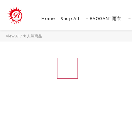
Home
Shop All
－BAOGANI 雨衣
－
View All
/
★人氣商品