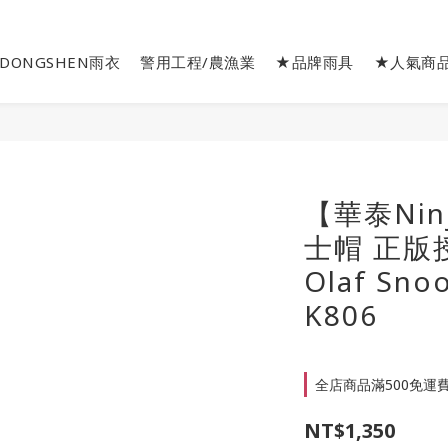
DONGSHEN雨衣
警用工程/農漁業
★品牌雨具
★人氣商
【華泰Ni
士帽 正版
Olaf Sn
K806
全店商品滿500免運費 o
NT$1,350