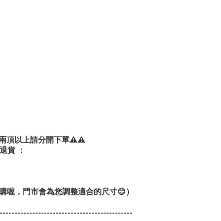
兩頂以上請分開下單⚠️⚠️
退貨 ：
購喔，門市會為您調整適合的尺寸😊）
---------------------------------------------