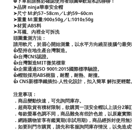
⛔下單前請務必確認使用者頭圍⛔歡迎私訊聊聊！
➤品牌 ninja華泰安全帽
➤尺寸 M:約57~58cm／L:約59~60cm
➤重量 M:重量:900±50g／L:1010±50g
➤材質:ABS料
➤耳襯、內裡全可拆洗
頭圍量測方法：
請用軟尺，於眉心開始測量，以水平方向繞至後腦勺最突
👍堅持在地生產台灣製造。
👍台灣CNS認證。
👍台灣製造MIT微笑標章
👍企業通過ISO 9001:2015國際標準驗證。
👍帽殼採用ABS樹脂，耐壓，耐熱、耐撞。
👍 CNS新標準鐵插扣-人性化設計，扣入簡單 解扣更輕鬆
注意事項：
．商品變動快速，可先詢問庫存。
．超商取貨有積材限制，欲購買一頂安全帽以上須分2筆
．每款螢幕色調不同，商品難免有些許色差，以原廠實際
．網路購物皆享有鑑賞期(非試用期)，商品經拆封使用無
．如要到門市購買，請先和客服詢問庫存情況，以免造成