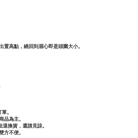
出置高點，繞回到眉心即是頭圍大小。
。
訂單。
商品為主。
法退換貨，還請見諒。
雙方不便。