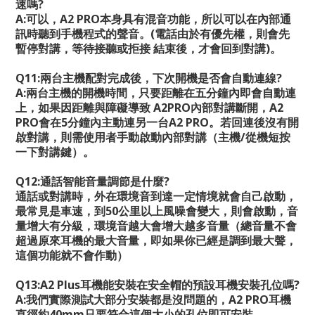
速嗎
?
A:
可以，
A2 PRO
本身具有混音功能，所以可以在內部通
訊時聽到手機程式的聲音。
(
電話由於有優先權，則會先
暫停對講，等待接聽或拒接 結束後，才會回到對講
)
。
Q11:
兩台主機配對完成後，下次開機是否會自動連線
?
A:
兩台主機的開機時間，只要距離在五分鐘內即會自動連
上，如果因距離與障礙導致
A2PRO
內部對講斷開，
A2
PRO
會在
5
分鐘內主動連另一台
A2 PRO
。若回連後沒有開
啟對講，則需使用者手動啟動內部對講（主機
/
從機短按
一下對講鍵）。
Q12:
通話智能音量調節是什麼
?
通話或對講時，外在環境音到達一定情境就會自己啟動，
最常見是車速，到
50
公里以上風噪會變大，則會啟動，音
量增大有分級，環境音越大會增大越多音量（總音量不會
超過原來耳機的最大音量，即如果你已經是調到最大聲，
這個功能就不會作動）
Q13:A2 Plus
耳機能安裝在安全帽的預設耳機安裝孔位嗎
?
A:
我們實際測試大部分安裝都是沒問題的，
A2 PRO
耳機
直徑約
40mm
只要符合這個大小的孔位即可安裝。