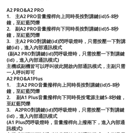
A2 PRO&A2 PRO
1.
主
A2 PRO
音量撥桿向上同時長按對講鍵
(id)5-8
秒
鐘，至紅藍閃爍
2.
副
A2 PRO
音量撥桿向下同時長按對講鍵
(id)5-8
秒
鐘，至紅藍閃爍
3.
主
A2 PRO
對講鍵
(id)
閃呼吸燈時，只需按壓一下對講
鍵
(id)
，進入內部通訊模式
(
副
A2 PRO
對講鍵
(id)
閃呼吸燈時，只需按壓一下對講鍵
(id)
，進入內部通訊模式
)
主機或副機皆可以呼叫彼此開啟內部通訊模式，主副只需
一人呼叫即可
A2 PRO&A1Plus
1.
主
A2 PRO
音量撥桿向上同時長按對講鍵
(id)5-8
秒
鐘，至紅藍閃爍
2.
副
A1 Plus
音量撥桿向下同時長按電源主鍵
5-8
秒鐘，
至紅藍閃爍
3. A2PRO
對講鍵
(id)
閃呼吸燈時，只需按壓一下對講鍵
(id)
，進入內部通訊模式
(A1 Plus
閃呼吸燈時，音量撥桿向上撥兩下，進入內部通
訊模式
)