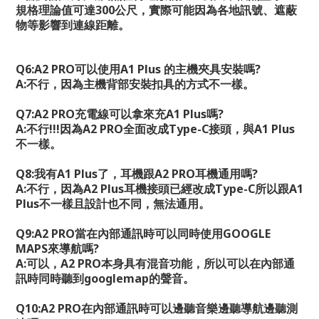
規格理論值可達
300
公尺，實際可能因為各地訊號、遮蔽
物等影響到連線距離。
Q6:A2 PRO
可以使用
A1 Plus
的主機夾具安裝嗎
?
A:
不行，因為主機背部安裝扣具的方式不一樣。
Q7:A2 PRO
充電線可以拿來充
A1 Plus
嗎
?
A:
不行
!!!
因為
A2 PRO
全面改成
Type-C
接頭，與
A1 Plus
不一樣。
Q8:
我有
A1 Plus
了，耳機跟
A2 PRO
耳機通用嗎
?
A:
不行，因為
A2 Plus
耳機接頭已經改成
Type-C
所以跟
A1
Plus
不一樣且設計也不同，無法通用。
Q9:A2 PRO
當在內部通訊時可以同時使用
GOOGLE
MAPS
來導航嗎
?
A:
可以，
A2 PRO
本身具有混音功能，所以可以在內部通
訊時同時聽到
googlemap
的聲音。
Q10:A2 PRO
在內部通訊時可以邊聽音樂邊聽導航邊聽測