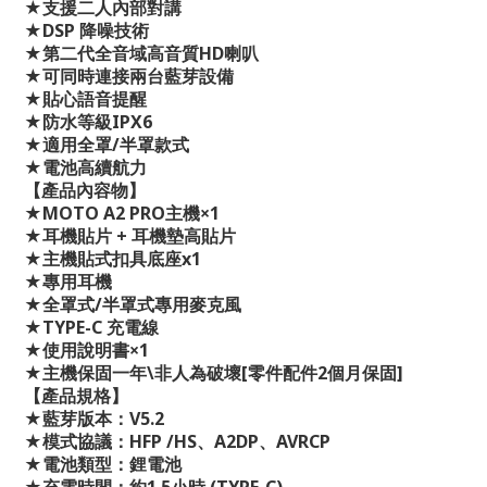
★
支援二人內部對講
★
DSP
降噪技術
★
第二代全音域高音質
HD
喇叭
★
可同時連接兩台藍芽設備
★
貼心語音提醒
★
防水等級
IPX6
★
適用全罩
/
半罩款式
★
電池高續航力
【產品內容物】
★
MOTO A2 PRO
主機
×1
★
耳機貼片
+
耳機墊高貼片
★
主機貼式扣具底座
x1
★
專用耳機
★
全罩式
/
半罩式專用麥克風
★
TYPE-C
充電線
★
使用說明書
×1
★
主機保固一年
\
非人為破壞
[
零件配件
2
個月保固
]
【產品規格】
★
藍芽版本：
V5.2
★
模式協議：
HFP /HS
、
A2DP
、
AVRCP
★
電池類型：鋰電池