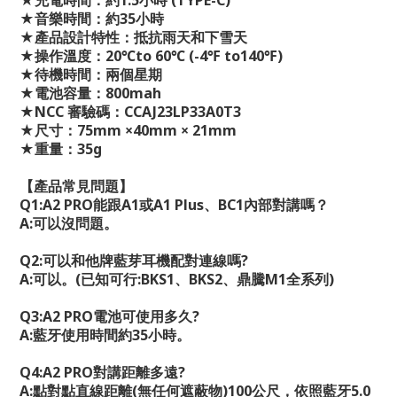
★
充電時間：約
1.5
小時
(TYPE-C)
★
音樂時間：約
35
小時
★
產品設計特性：抵抗雨天和下雪天
★
操作溫度：
20
℃
to 60
℃
(-4
℉
to140
℉
)
★
待機時間：兩個星期
★
電池容量：
800mah
★
NCC
審驗碼：
CCAJ23LP33A0T3
★
尺寸：
75mm ×40mm × 21mm
★
重量：
35g
【產品常見問題】
Q1:A2 PRO
能跟
A1
或
A1 Plus
、
BC1
內部對講嗎？
A:
可以沒問題。
Q2:
可以和他牌藍芽耳機配對連線嗎
?
A:
可以。
(
已知可行
:BKS1
、
BKS2
、鼎騰
M1
全系列
)
Q3:A2 PRO
電池可使用多久
?
A:
藍牙使用時間約
35
小時。
Q4:A2 PRO
對講距離多遠
?
A:
點對點直線距離
(
無任何遮蔽物
)100
公尺，依照藍牙
5.0