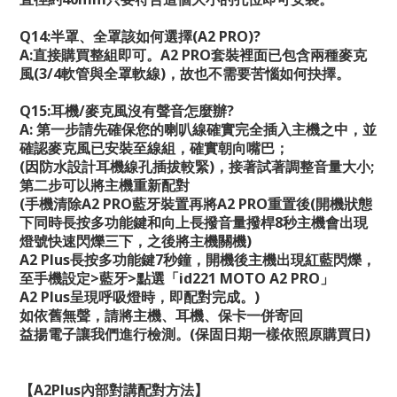
Q14:
半罩、全罩該如何選擇
(A2 PRO)?
A:
直接購買整組即可。
A2 PRO
套裝裡面已包含兩種麥克
風
(3/4
軟管與全罩軟線
)
，故也不需要苦惱如何抉擇。
Q15:
耳機
/
麥克風沒有聲音怎麼辦
?
A:
第一步請先確保您的喇叭線確實完全插入主機之中，並
確認麥克風已安裝至線組，確實朝向嘴巴；
(
因防水設計耳機線孔插拔較緊
)
，接著試著調整音量大小
;
第二步可以將主機重新配對
(
手機清除
A2 PRO
藍牙裝置再將
A2 PRO
重置後
(
開機狀態
下同時長按多功能鍵和向上長撥音量撥桿
8
秒主機會出現
燈號快速閃爍三下，之後將主機關機
)
A2 Plus
長按多功能鍵
7
秒鐘，開機後主機出現紅藍閃爍，
至手機設定
>
藍牙
>
點選「
id221 MOTO A2 PRO
」
A2 Plus
呈現呼吸燈時，即配對完成。
)
如依舊無聲，請將主機、耳機、保卡一併寄回
益揚電子讓我們進行檢測。
(
保固日期一樣依照原購買日
)
【
A2Plus
內部對講配對方法】