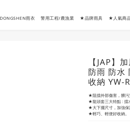
DONGSHEN雨衣
警用工程/農漁業
★品牌雨具
★人氣商
【JAP】
防雨 防水 
收納 YW-R
★阻擋外部傷害，髒污
★龍頭套三大特點 : 
★大下擺尺寸，加強保
★輕巧、輕便好收納。