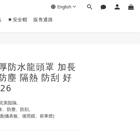
English
品
★安全帽
販售通路
BUY NOW
加厚防水龍頭罩 加長
防塵 隔熱 防刮 好
26
完美阻隔。
擋水、防塵、防刮。
護(儀表板、後照鏡、前車燈)