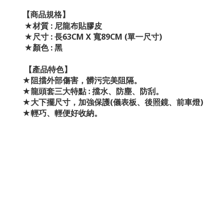
【商品規格】
★材質 : 尼龍布貼膠皮
★尺寸 : 長63CM X 寬89CM (單一尺寸)
★顏色 : 黑
【產品特色】
★阻擋外部傷害，髒污完美阻隔。
★龍頭套三大特點 : 擋水、防塵、防刮。
★大下擺尺寸，加強保護(儀表板、後照鏡、前車燈)
★輕巧、輕便好收納。