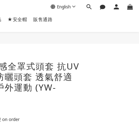
English
品
★安全帽
販售通路
BUY NOW
涼感全罩式頭套 抗UV
防曬頭套 透氣舒適
外運動 (YW-
n order