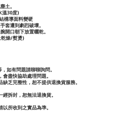
或塵土。
溫30度)
結構導面料變硬
使手套遭到劇烈破壞。
手腕開口朝下放置曬乾。
乾燥/熨燙)
.等，如有問題請聊聊詢問。
，會盡快協助處理問題。
商品缺乏完整性，恕不提供退換貨服務。
一經拆封，恕無法退換貨。
請以所收到之實品為準。