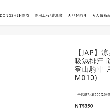
DONGSHEN雨衣
警用工程/農漁業
★品牌雨具
★人氣商
【JAP】
吸濕排汗 
登山騎車 戶
M010)
全店商品滿500免運費 o
NT$350