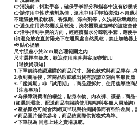
💧 洗滌建議
👉清洗前，抖動手套，確保手掌部分和指套中沒有砂礫
👉請使用中性洗滌劑為佳，溫水中用手輕拍搓洗(不超過水
不建議使用柔軟精、香氛劑、漂白劑等，久洗易破壞纖維
👉避免使用洗衣機以及乾洗，洗衣機飛速旋轉的波紋會
👉沿手指到手腕的方向，輕輕擠壓水分晾乾手套，應使
(請避免放在直射陽光下在通風處自然風乾，禁止加熱器上
📢 貼心提醒
尺寸誤差小於2cm屬合理範圍之內
尺寸選擇有疑慮，歡迎使用聊聊與客服聯繫💁‍♀️
【退換貨須知】
1.下單前請確認選購的商品尺寸、顏色款式與商品庫存..
2.收到商品後，若商品瑕疵或出貨有誤請立刻向客服反應
3.「鑑賞期」非「試用期」，商品經拆封、使用後導致
【注意事項】
✔為保障消費者的權益，貼身衣物、內衣褲、襪品，商品
(如遇到瑕疵、配送商品有誤請使用聊聊與客服人員洽詢)
✔產品顏色可能會因網頁呈現與拍攝關係而有些許差異，
✔商品圖片僅供參考，商品依實際供貨樣式為準。
✔下單視為 同意上述之賣場規範。