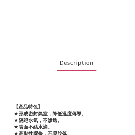
Description
【產品特色】
★形成密封氣室，降低溫度傳導。
★隔絕水氣，不滲透。
★表面不結水滴。
★高黏性膠條，不易脫落。