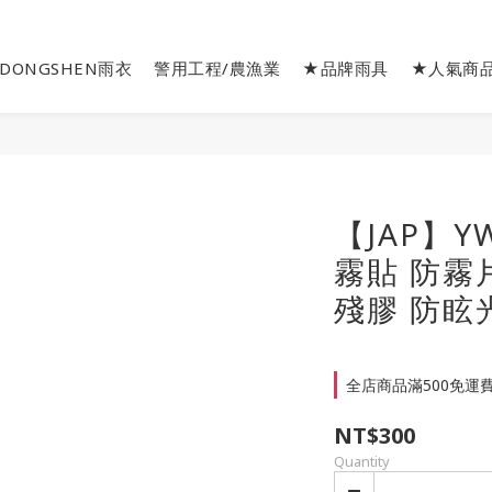
DONGSHEN雨衣
警用工程/農漁業
★品牌雨具
★人氣商
【JAP】Y
霧貼 防霧
殘膠 防眩
全店商品滿500免運費 o
NT$300
Quantity