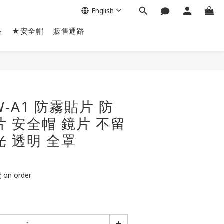
English
品
★安全帽
販售通路
BUY NOW
W-A1 防霧貼片 防
片 安全帽 鏡片 不留
光 透明 全罩
n order