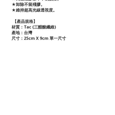
★卸除不留殘膠。
★維持超高光線透視度。
【產品規格】
材質：Tac (三醋酸纖維)
產地：台灣
尺寸：25cm X 9cm
單一尺寸