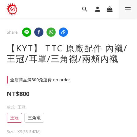
Share
【KYT】 TTC 原廠配件 內襯/
王冠/耳罩/三角襯/兩頰內襯
全店商品滿500免運費 on order
NT$800
款式
: 王冠
王冠
三角襯
Size
: XS(53-54CM)