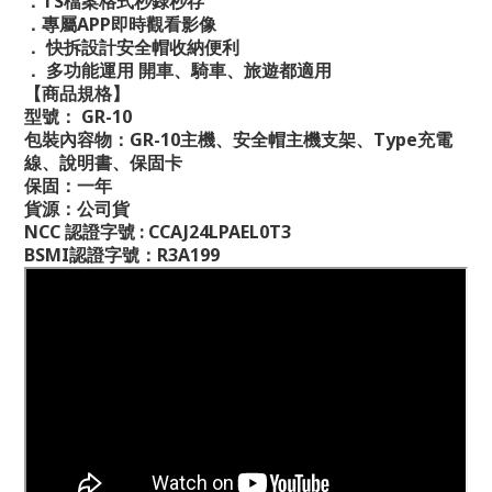
．TS檔案格式秒錄秒存
．專屬APP即時觀看影像
． 快拆設計安全帽收納便利
． 多功能運用 開車、騎車、旅遊都適用
【商品規格】
型號： GR-10
包裝內容物：GR-10主機、安全帽主機支架、Type充電
線、說明書、保固卡
保固：一年
貨源：公司貨
NCC 認證字號 : CCAJ24LPAEL0T3
BSMI認證字號：R3A199