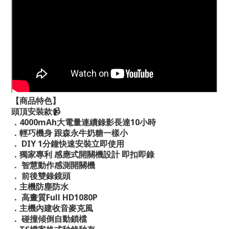
【商品特色】
頭頂安裝款📹
．4000mAh大電量連續錄影長達10小時
．輕巧機身 跟森永牛奶糖一樣小
． DIY 1分鐘快速安裝立即使用
．獨家專利 感應式開關機設計 即扣即錄
． 智慧動作感測開關機
． 前後雙錄鏡頭
．主機防塵防水
． 高畫質Full HD1080P
．主機內建收音麥克風
． 碰撞傾倒自動鎖檔