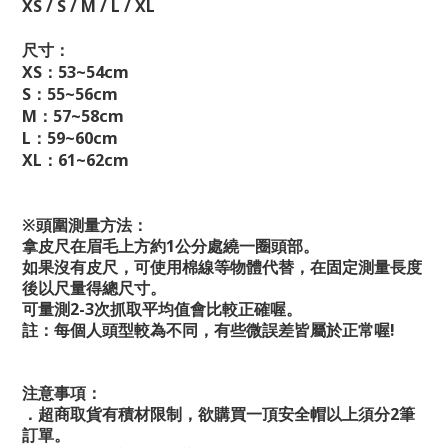
XS / S / M / L / XL
尺寸：
XS：53~54cm
S：55~56cm
M：57~58cm
L：59~60cm
XL：61~62cm
※頭圍測量方法：
拿皮尺在眉毛上方約1公分處繞一圈頭部。
如果沒有皮尺，可使用棉線等物體代替，在固定測量長度
後以尺量得總尺寸。
可量測2-3次抓取平均值會比較正確喔。
註：每個人頭型較為不同，有些微誤差皆屬於正常喔!
注意事項：
．超商取貨有積材限制，欲購買一頂安全帽以上須分2筆
訂單。