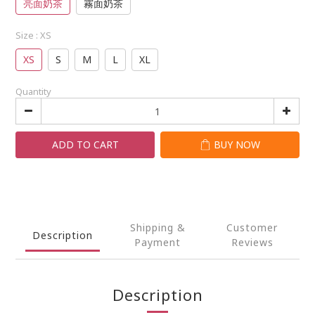
亮面奶茶
霧面奶茶
Size
: XS
XS
S
M
L
XL
Quantity
ADD TO CART
BUY NOW
Shipping &
Customer
Description
Payment
Reviews
Description