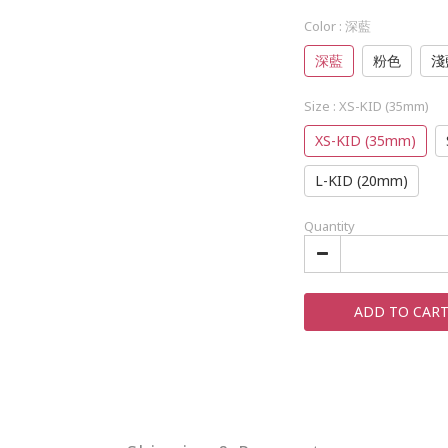
Color
: 深藍
深藍
粉色
淺
Size
: XS-KID (35mm)
XS-KID (35mm)
L-KID (20mm)
Quantity
ADD TO CAR