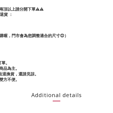
兩頂以上請分開下單⚠️⚠️
退貨 ：
購喔，門市會為您調整適合的尺寸😊）
訂單。
商品為主。
法退換貨，還請見諒。
雙方不便。
Additional details