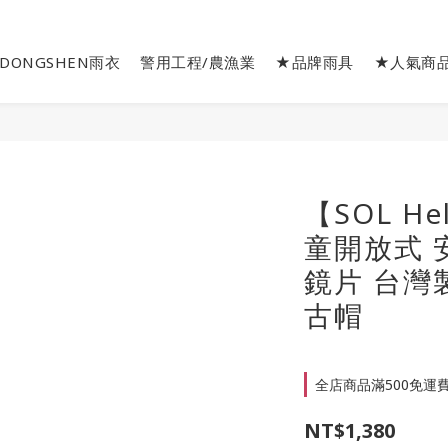
DONGSHEN雨衣
警用工程/農漁業
★品牌雨具
★人氣商
【SOL He
童開放式 
鏡片 台灣製
古帽
全店商品滿500免運費 o
NT$1,380