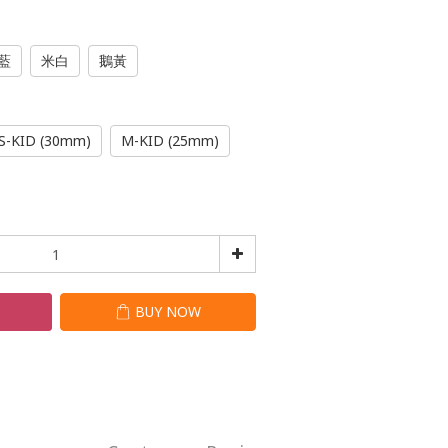
藍
米白
鵝黃
S-KID (30mm)
M-KID (25mm)
T
BUY NOW