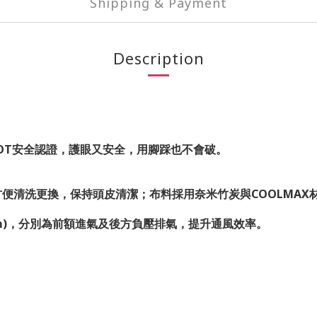
Shipping & Payment
Description
DOT安全認證，護眼又安全，用腳踩也不會破。
2，方便清洗更換，保持頭皮清潔；布料採用奈米竹炭與COOLM
ing System)，分別為前額進氣及後方負壓排氣，提升通風效率。