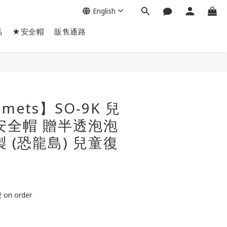
English
品
★安全帽
販售通路
BUY NOW
lmets】SO-9K 兒
安全帽 贈半透泡泡
 (恐龍島) 兒童復
n order