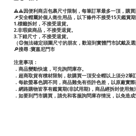
⚠️⚠️因便利商店包裹尺寸限制，每筆訂單最多一頂，購買
📌安全帽屬於個人衛生用品，以下條件不接受15天鑑賞期
1.標籤拆封，不接受退貨。
2.非瑕疵商品，不接受退貨。
3.下錯尺寸，不接受退貨。
（😊無法確定頭圍尺寸的朋友，歡迎到實體門市試戴及選
🔎搜尋 :寶嘉尼門市
注意事項：
．商品變動快速，可先詢問庫存。
．超商取貨有積材限制，欲購買一頂安全帽以上須分2筆
．每款螢幕色調不同，商品難免有些許色差，以原廠實際
．網路購物皆享有鑑賞期(非試用期)，商品經拆封使用無
．如要到門市購買，請先和客服詢問庫存情況，以免造成