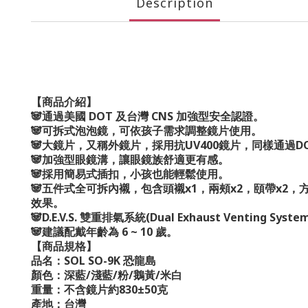
Description
【商品介紹】
🐼通過美國 DOT 及台灣 CNS 加強型安全認證。
🐼可拆式泡泡鏡，可依孩子需求調整鏡片使用。
🐼大鏡片，又稱外鏡片，採用抗UV400鏡片，同樣通過
🐼加強型眼鏡溝，讓眼鏡族舒適更有感。
🐼採用簡易式插扣，小孩也能輕鬆使用。
🐼五件式全可拆內襯，包含頭襯x1，兩頰x2，頤帶x
效果。
🐼D.E.V.S. 雙重排氣系統(Dual Exhaust Vent
🐼建議配戴年齡為 6 ~ 10 歲。
【商品規格】
品名：SOL SO-9K 恐龍島
顏色：深藍/淺藍/粉/鵝黃/米白
重量：不含鏡片約830±50克
產地：台灣