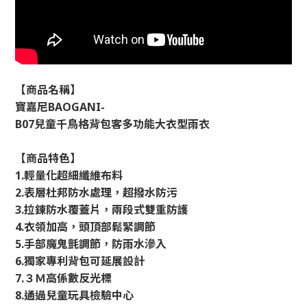
【商品名稱】
寶嘉尼
BAOGANI-
B07
兒童千鳥格背包客多功能大衣型雨衣
【商品特色】
1.
輕量化超細纖維布料
2.
表層杜邦防水處理，超撥水防污
3.
拉鍊防水覆蓋片，兩段式雙重防護
4.
衣領加高，頭頂部鬆緊調節
5.
手部魔鬼氈調節，防雨水滲入
6.
獨家專利背包可延展設計
7.
３Ｍ高係數反光標
8.
通過兒童玩具檢驗中心