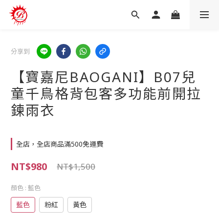
分享到
【寶嘉尼BAOGANI】B07兒
童千鳥格背包客多功能前開拉
鍊雨衣
全店，全店商品滿500免運費
NT$980
NT$1,500
顏色
: 藍色
藍色
粉紅
黃色