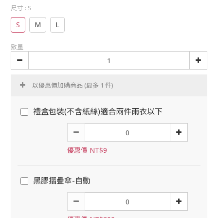
尺寸
: S
S
M
L
數量
以優惠價加購商品
(最多 1 件)
禮盒包裝(不含紙絲)適合兩件雨衣以下
優惠價 NT$9
黑膠摺疊傘-自動