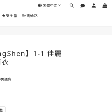
繁體中文
★安全帽
販售通路
立即購買
gShen】1-1 佳麗
雨衣
0免運費
藍