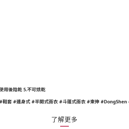
使用後陰乾
5.
不可烘乾
#
鞋套
#
連身式
#
半開式雨衣
#
斗篷式雨衣
#
東伸
#DongShen 
了解更多