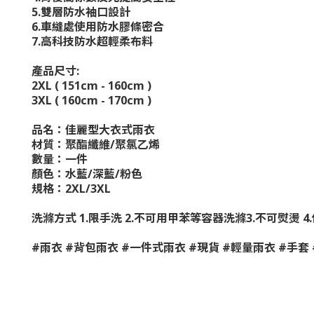
5.
雙層防水袖口設計
6.
車縫處使用防水膠條密合
7.
高科技防水超輕柔布料
產品尺寸
:
2XL ( 151cm - 160cm )
3XL ( 160cm - 170cm )
品名：佳麗型大衣式雨衣
材質：聚酯纖維
/
聚氯乙烯
數量：一件
顏色：水藍
/
深藍
/
粉色
規格：
2XL/3XL
洗滌方式
1.
限手洗
2.
不可用甲苯等容器洗滌
3.
不可熨燙
4.
#
雨衣
#
背包雨衣
#
一件式雨衣
#
現貨
#
輕量雨衣
#
手套