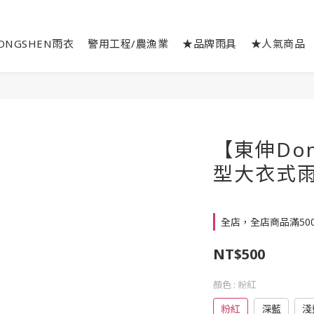
ONGSHEN雨衣
警用工程/農漁業
★品牌雨具
★人氣商品
【東伸Don
型大衣式
全店，全店商品滿50
NT$500
顏色
: 粉紅
粉紅
深藍
淺