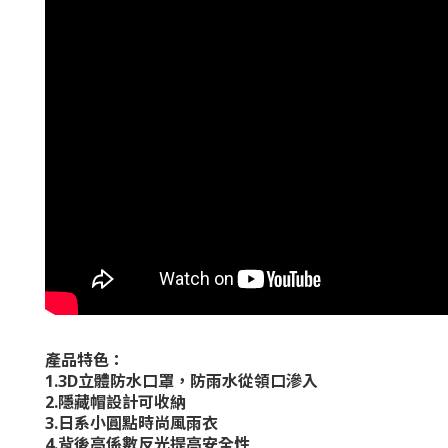
產品特色：
1.3D
立體防水口罩，防雨水從領口滲入
2.
隱藏帽設計可收納
3.
日系小圓點時尚風雨衣
4.
背後高係數反光提高安全性