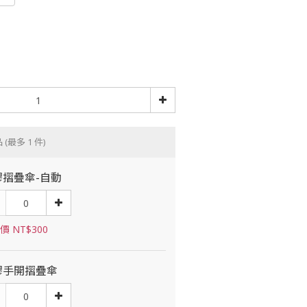
品
(最多 1 件)
膠摺疊傘-自動
價 NT$300
膠手開摺疊傘