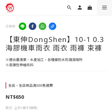
分享到
【東伸DongShen】10-1 0.3
海膠機車雨衣 雨衣 雨褲 束褲
※適合農漁業、水產加工，各種需防水防濺濕場所
※高彈性伸縮布料
全店，全店商品滿500免運費
NT$650
款式
: 上衣+褲子(咖啡)