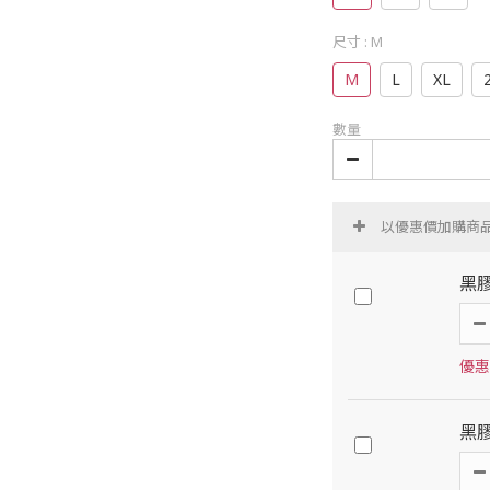
尺寸
: M
M
L
XL
數量
以優惠價加購商
黑
優惠
黑