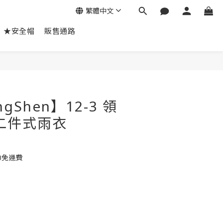
繁體中文
★安全帽
販售通路
立即購買
gShen】12-3 領
二件式雨衣
0免運費