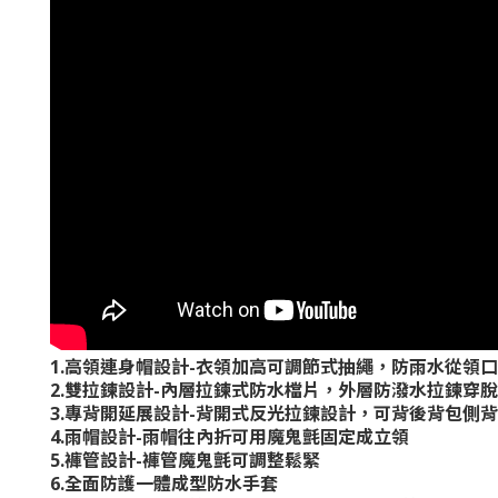
1.
高領連身帽設計
-
衣領加高可調節式抽繩，防雨水從領口
2.
雙拉鍊設計
-
內層拉鍊式防水檔片，外層防潑水拉鍊穿脫
3.
專背開延展設計
-
背開式反光拉鍊設計，可背後背包側背
4.
雨帽設計
-
雨帽往內折可用魔鬼氈固定成立領
5.
褲管設計
-
褲管魔鬼氈可調整鬆緊
6.
全面防護一體成型防水手套