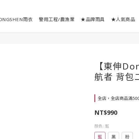
ONGSHEN雨衣
警用工程/農漁業
★品牌雨具
★人氣商品
【東伸Don
航者 背包
全店，全店商品滿50
NT$990
顏色
: 藍
藍
黑
粉