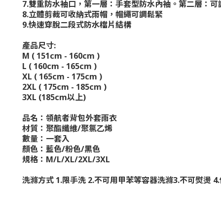
7.
雙重防水袖口，第一層：手套型防水內袖。第二層：可
8.
立體剪裁可收納式雨帽，帽繩可調鬆緊
9.
快速穿脫二段式防水檔片結構
產品尺寸
:
M ( 151cm - 160cm )
L ( 160cm - 165cm )
XL ( 165cm - 175cm )
2XL ( 175cm - 185cm )
3XL (185cm
以上
)
品名：領航者背包外套雨衣
材質：聚酯纖維
/
聚氯乙烯
數量：一套入
顏色：藍色
/
粉色
/
黑色
規格：
M/L/XL/2XL/3XL
洗滌方式
1.
限手洗
2.
不可用甲苯等容器洗滌
3.
不可熨燙
4.