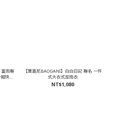
S 富雨聯
【寶嘉尼BAOGANI】白白日記 聯名 一件
全帽快速
式大衣式型雨衣
NT$1,080