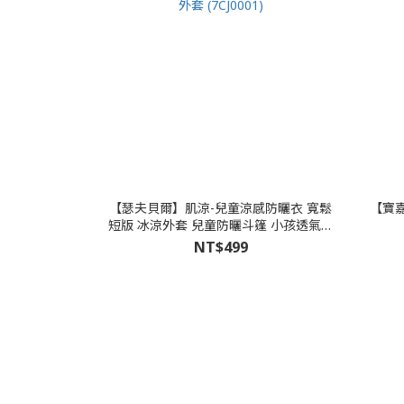
【瑟夫貝爾】肌涼-兒童涼感防曬衣 寬鬆
【寶嘉
短版 冰涼外套 兒童防曬斗篷 小孩透氣外
套 (7CJ0001)
NT$499