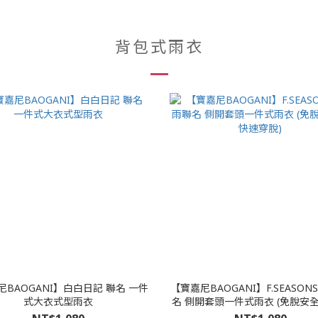
背包式雨衣
尼BAOGANI】白白日記 聯名 一件
【寶嘉尼BAOGANI】F.SEASON
式大衣式型雨衣
名 側開套頭一件式雨衣 (免脫安
穿脫)