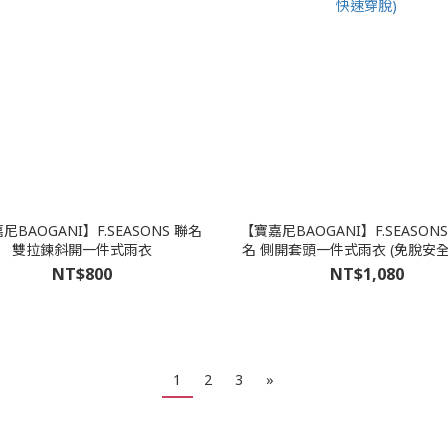
尼BAOGANI】F.SEASONS 聯名
【寶嘉尼BAOGANI】F.SEASON
雙拉鍊斜開一件式雨衣
名 側開套頭一件式雨衣 (免脫安
穿脫)
NT$800
NT$1,080
1
2
3
»