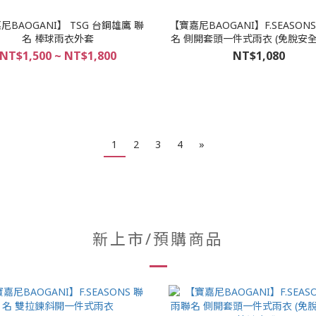
尼BAOGANI】 TSG 台鋼雄鷹 聯
【寶嘉尼BAOGANI】F.SEASON
名 棒球雨衣外套
名 側開套頭一件式雨衣 (免脫安
穿脫)
NT$1,500 ~ NT$1,800
NT$1,080
1
2
3
4
»
新上市/預購商品