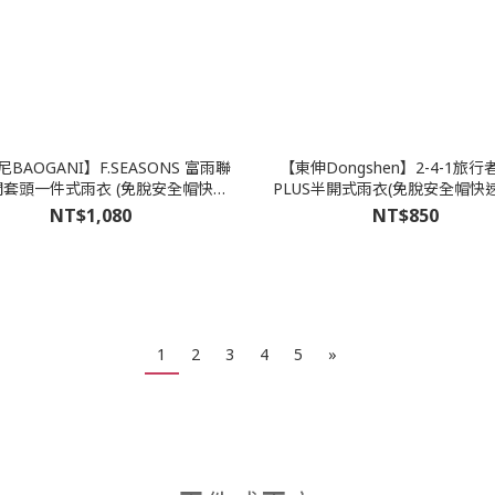
BAOGANI】F.SEASONS 富雨聯
【東伸Dongshen】2-4-1旅
開套頭一件式雨衣 (免脫安全帽快速
PLUS半開式雨衣(免脫安全帽快
穿脫)
NT$1,080
NT$850
1
2
3
4
5
»