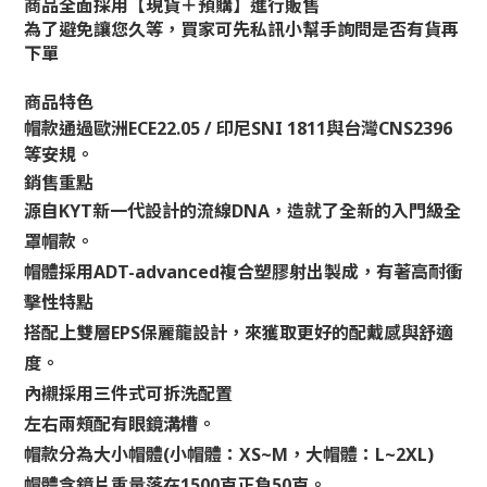
商品全面採用【現貨＋預購】進行販售
為了避免讓您久等，買家可先私訊小幫手詢問是否有貨再
下單
商品特色
帽款通過歐洲ECE22.05 / 印尼SNI 1811與台灣CNS2396
等安規。
銷售重點
源自KYT新一代設計的流線DNA，造就了全新的入門級全
罩帽款。
帽體採用ADT-advanced複合塑膠射出製成，有著高耐衝
擊性特點
搭配上雙層EPS保麗龍設計，來獲取更好的配戴感與舒適
度。
內襯採用三件式可拆洗配置
左右兩頰配有眼鏡溝槽。
帽款分為大小帽體(小帽體：XS~M，大帽體：L~2XL)
帽體含鏡片重量落在1500克正負50克。