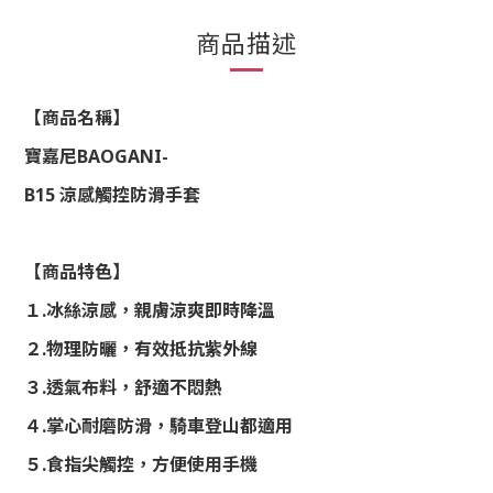
商品描述
【商品名稱】
寶嘉尼
BAOGANI-
B15
涼感觸控防滑手套
【商品特色】
１
.
冰絲涼感，親膚涼爽即時降溫
２
.
物理防曬，有效抵抗紫外線
３
.
透氣布料，舒適不悶熱
４
.
掌心耐磨防滑，騎車登山都適用
５
.
食指尖觸控，方便使用手機