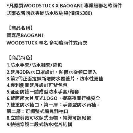
*凡購買WOODSTUCK X BAOGANI 專業級聯名款兩件
式雨衣皆贈送專屬防水收納袋(價值$380)
【商品名稱】
寶嘉尼
BAOGANI-
WOODSTUCK 聯名 多功能兩件式雨衣
【商品特色】
1.防水手套/防水鞋套/背包
2.延展3D防水口罩設計，防雨水從領口滲入
3.第2代正面拉鍊新增防水覆蓋片，防水性更佳
4.專利側開延展設計可背包包
5.全面防護一體成型防水手套/鞋套
6.背面超大片反光LOGO，提高夜間行進安全
7.雙重防水袖口，第一層：手套型防水內袖。
第二層：可調整式魔鬼氈袖口
8.立體剪裁可收納式雨帽，帽繩可調鬆緊
9.快速穿脫二段式防水檔片結構