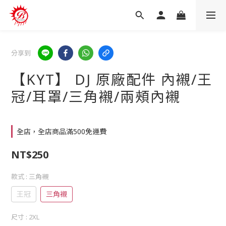
分享到
【KYT】 DJ 原廠配件 內襯/王
冠/耳罩/三角襯/兩頰內襯
全店，全店商品滿500免運費
NT$250
款式
: 三角襯
王冠
三角襯
尺寸
: 2XL