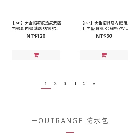
【JAP】安全帽涼感透氣雙層
【JAP】安全帽雙層內襯 通
內襯套 內襯 涼感 透氣 通用
用 內墊 透氣 3D網格 YW-
(YW-M005)
M001
NT$120
NT$60
1
2
3
4
5
»
－OUTRANGE 防水包