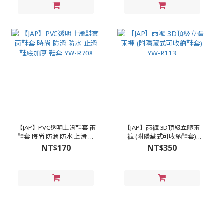
【JAP】PVC透明止滑鞋套 雨
【JAP】雨褲 3D頂級立體雨
鞋套 時尚 防滑 防水 止滑 鞋
褲 (附隱藏式可收納鞋套)
底加厚 鞋套 YW-R708
YW-R113
NT$170
NT$350