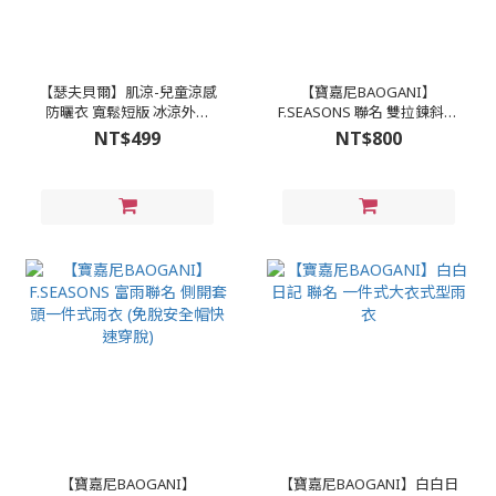
【瑟夫貝爾】肌涼-兒童涼感
【寶嘉尼BAOGANI】
防曬衣 寬鬆短版 冰涼外套
F.SEASONS 聯名 雙拉鍊斜開
兒童防曬斗篷 小孩透氣外套
一件式雨衣
NT$499
NT$800
(7CJ0001)
【寶嘉尼BAOGANI】
【寶嘉尼BAOGANI】白白日