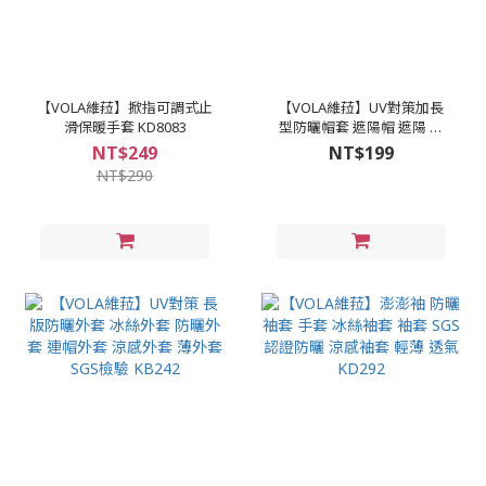
【VOLA維菈】掀指可調式止
【VOLA維菈】UV對策加長
滑保暖手套 KD8083
型防曬帽套 遮陽帽 遮陽 防
曬 防曬帽 頭套 KB254
NT$249
NT$199
NT$290