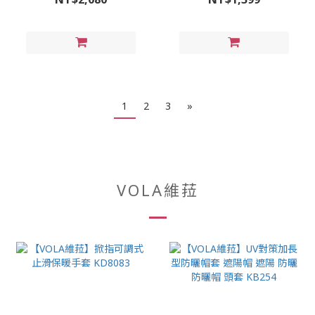
盜 鋁合金 可單手操作
1
2
3
»
VOLA維菈