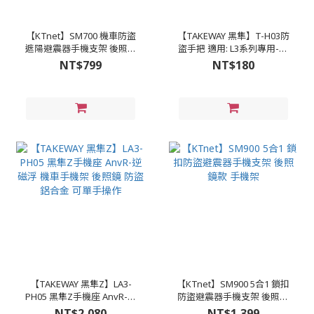
【KTnet】SM700 機車防盜
【TAKEWAY 黑隼】T-H03防
遮陽避震器手機支架 後照鏡
盜手把 適用: L3系列專用-黑
款
色
NT$799
NT$180
【TAKEWAY 黑隼Z】LA3-
【KTnet】SM900 5合1 鎖扣
PH05 黑隼Z手機座 AnvR-逆
防盜避震器手機支架 後照鏡
磁浮 機車手機架 後照鏡 防
款 手機架
NT$2,080
NT$1,399