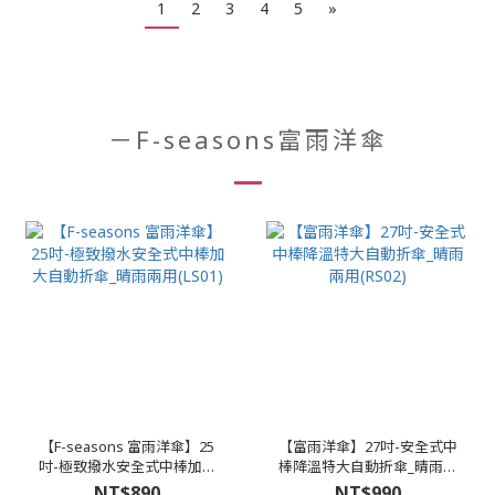
1
2
3
4
5
»
－F-seasons富雨洋傘
【F-seasons 富雨洋傘】25
【富雨洋傘】27吋-安全式中
吋-極致撥水安全式中棒加大
棒降溫特大自動折傘_晴雨兩
自動折傘_晴雨兩用(LS01)
用(RS02)
NT$890
NT$990