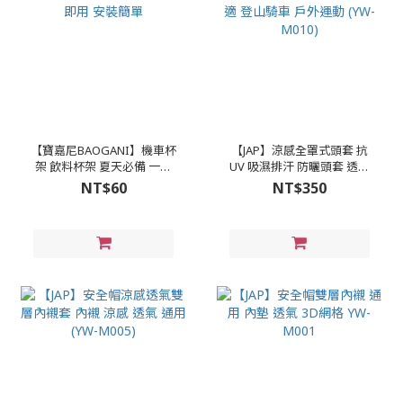
【寶嘉尼BAOGANI】機車杯
【JAP】涼感全罩式頭套 抗
架 飲料杯架 夏天必備 一扣
UV 吸濕排汗 防曬頭套 透氣
即用 安裝簡單
舒適 登山騎車 戶外運動
NT$60
NT$350
(YW-M010)