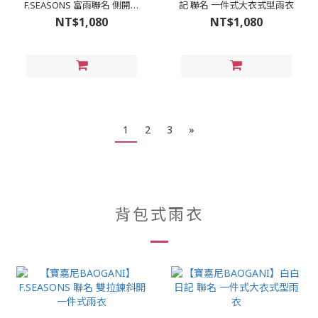
F.SEASONS 富雨聯名 側開套
記 聯名 一件式大衣式型雨衣
頭一件式雨衣 (免脫安全帽快
NT$1,080
NT$1,080
速穿脫)
1
2
3
»
背包式雨衣