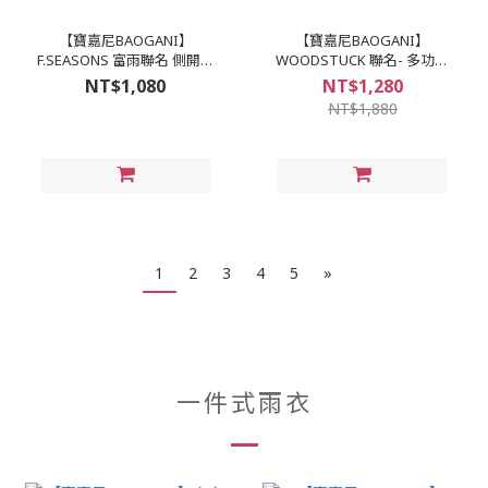
【寶嘉尼BAOGANI】
【寶嘉尼BAOGANI】
F.SEASONS 富雨聯名 側開套
WOODSTUCK 聯名- 多功能
頭一件式雨衣 (免脫安全帽快
兩件式雨衣-灰色
NT$1,080
NT$1,280
速穿脫)
NT$1,880
1
2
3
4
5
»
一件式雨衣