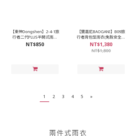
【東伸Dongshen】2-4-1旅
【寶嘉尼BAOGANI】B09旅
行者二代PLUS半開式雨衣
行者背包型雨衣(免脫安全帽
(免脫安全帽快速穿脫)
快速穿脫)
NT$850
NT$1,380
NT$1,800
1
2
3
4
5
»
兩件式雨衣