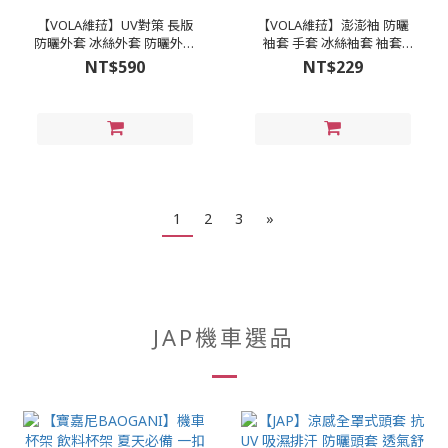
【VOLA維菈】UV對策 長版
【VOLA維菈】澎澎袖 防曬
防曬外套 冰絲外套 防曬外套
袖套 手套 冰絲袖套 袖套
連帽外套 涼感外套 薄外套
SGS認證防曬 涼感袖套 輕薄
NT$590
NT$229
SGS檢驗 KB242
透氣 KD292
1
2
3
»
JAP機車選品