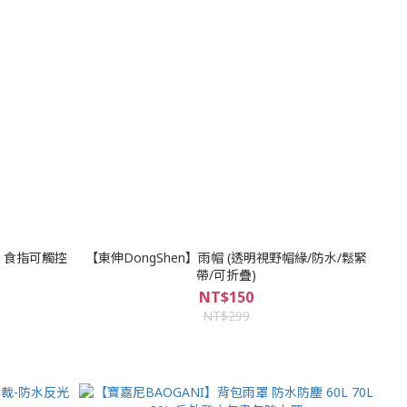
寒 食指可觸控
【東伸DongShen】雨帽 (透明視野帽緣/防水/鬆緊
帶/可折疊)
NT$150
NT$299