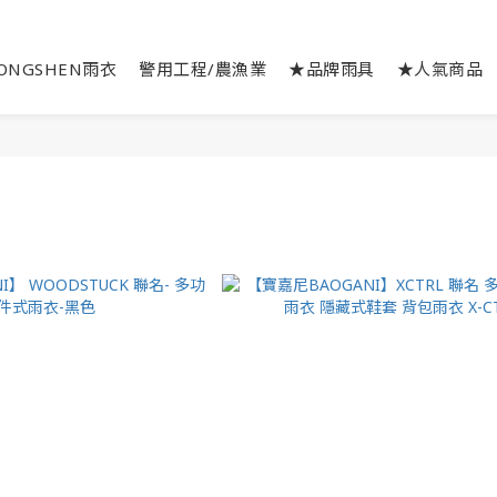
ONGSHEN雨衣
警用工程/農漁業
★品牌雨具
★人氣商品