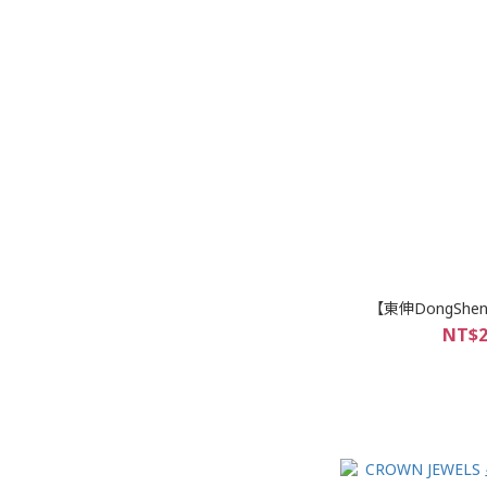
【東伸DongShe
NT$2