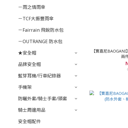
－雨之情雨傘
－TCF大振豐雨傘
－Fairrain 飛銳防水包
－OUTRANGE 防水包
【寶嘉尼BAOGANI】
★安全帽
兩
N
品牌安全帽
藍芽耳機/行車紀錄器
手機架
防曬外套/騎士手套/頭套
騎士周邊用品
安全帽配件