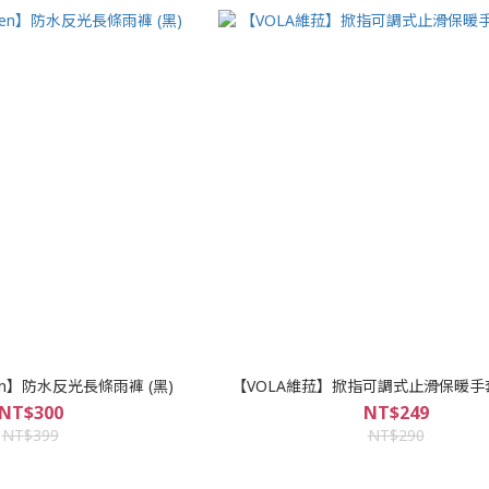
en】防水反光長條雨褲 (黑)
【VOLA維菈】掀指可調式止滑保暖手套 
NT$300
NT$249
NT$399
NT$290