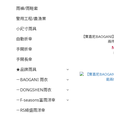
雨褲/雨鞋套
警用工程/農漁業
小尺寸雨具
【寶嘉尼BAOGANI】
自動折傘
兩
N
手開折傘
手開長傘
★品牌雨具
－BAOGANI 雨衣
－DONGSHEN雨衣
－F-seasons富雨洋傘
－RS綺盛雨洋傘