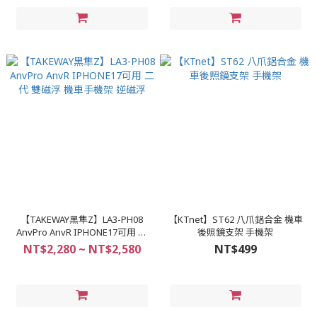
【TAKEWAY黑隼Z】LA3-PH08
【KTnet】ST62 八爪鋁合金 機車
AnvPro AnvR IPHONE17可用 二
後照鏡支架 手機架
代 雙磁浮 機車手機架 逆磁浮
NT$2,280 ~ NT$2,580
NT$499