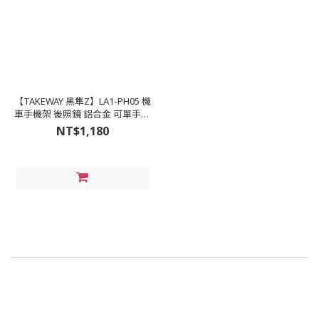
【TAKEWAY 黑隼Z】LA1-PH05 機
車手機架 後照鏡 鋁合金 可單手操
作
NT$1,180