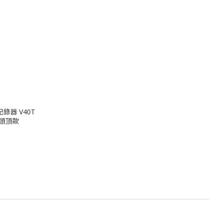
錄器 V40T
 頭頂款