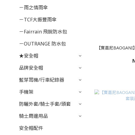
－雨之情雨傘
－TCF大振豐雨傘
－Fairrain 飛銳防水包
－OUTRANGE 防水包
【寶嘉尼BAOGAN
★安全帽
N
品牌安全帽
藍芽耳機/行車紀錄器
手機架
防曬外套/騎士手套/頭套
騎士周邊用品
安全帽配件