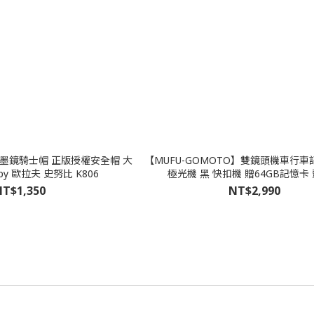
比墨鏡騎士帽 正版授權安全帽 大
【MUFU-GOMOTO】雙鏡頭機車行車記
人 Olaf Snoopy 歐拉夫 史努比 K806
極光機 黑 快扣機 贈64GB記憶卡
T$1,350
NT$2,990