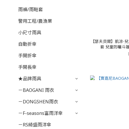
雨褲/雨鞋套
警用工程/農漁業
小尺寸雨具
【瑟夫貝爾】肌涼-兒
自動折傘
套 兒童防曬斗篷 
手開折傘
手開長傘
★品牌雨具
－BAOGANI 雨衣
－DONGSHEN雨衣
－F-seasons富雨洋傘
－RS綺盛雨洋傘