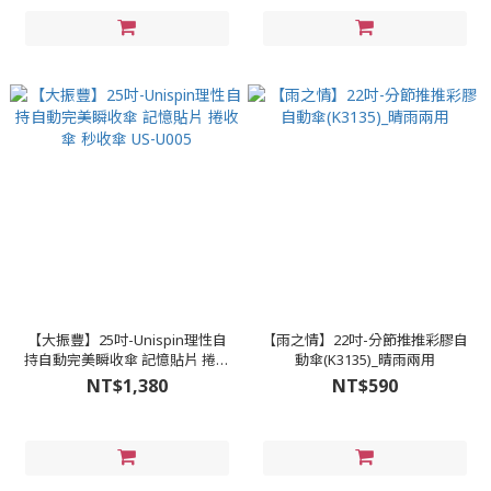
【大振豐】25吋-Unispin理性自
【雨之情】22吋-分節推推彩膠自
持自動完美瞬收傘 記憶貼片 捲收
動傘(K3135)_晴雨兩用
傘 秒收傘 US-U005
NT$1,380
NT$590