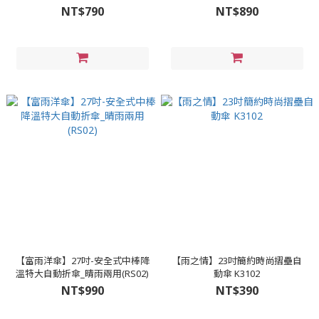
傘 秒收傘
晴雨兩用(LS01)
NT$790
NT$890
【富雨洋傘】27吋-安全式中棒降
【雨之情】23吋簡約時尚摺壘自
溫特大自動折傘_晴雨兩用(RS02)
動傘 K3102
NT$990
NT$390