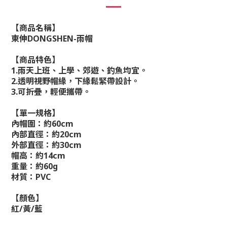
【商品名稱】
東伸
DONGSHEN-
雨帽
【商品特色】
1.
雨天上班、上學、郊遊、釣魚均宜。
2.
透明視野帽緣，下緣鬆緊帶設計。
3.
可折疊，輕便攜帶。
【單一規格】
內帽圍：約
60cm
內部直徑：約
20cm
外部直徑：約
30cm
帽高：約
14cm
重量：約
60g
材質：
PVC
【顏色】
紅
/
黃
/
藍