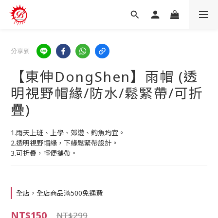
分享到
【東伸DongShen】雨帽 (透
明視野帽緣/防水/鬆緊帶/可折
疊)
1.雨天上班、上學、郊遊、釣魚均宜。
2.透明視野帽緣，下緣鬆緊帶設計。
3.可折疊，輕便攜帶。
全店，全店商品滿500免運費
NT$150
NT$299