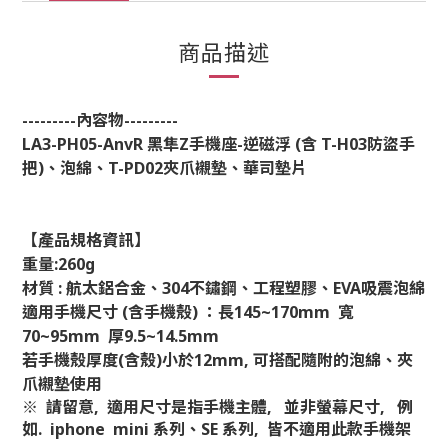
商品描述
---------
內容物
---------
LA3-PH05-AnvR
黑隼
Z
手機座
-逆
磁浮 (含
T-H03
防盜手
把)、泡綿
、
T-PD02
夾爪襯墊
、華司墊片
【產品規格資訊】
重量
:260g
材質
:
航太鋁合金、
304
不鏽鋼、工程塑膠、
EVA
吸震泡綿
適用手機尺寸
(
含手機殼
)
：長145~170mm 寬
70~95mm 厚9.5~14.5mm
若手機殼厚度
(
含殼
)
小於
12mm,
可搭配隨附的泡綿、夾
爪襯墊使用
※ 請留意, 適用尺寸是指手機主體, 並非螢幕尺寸, 例
如. iphone mini 系列、SE 系列, 皆不適用此款手機架