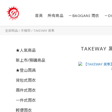
首頁
所有商品
－BAOGANI 雨衣
－D
全部商品
/
手機架
/
TAKEWAY 黑隼
TAKEWAY 
★人氣商品
新上市/預購商品
★登山雨具
背包式雨衣
兩件式雨衣
一件式雨衣
輕便雨衣