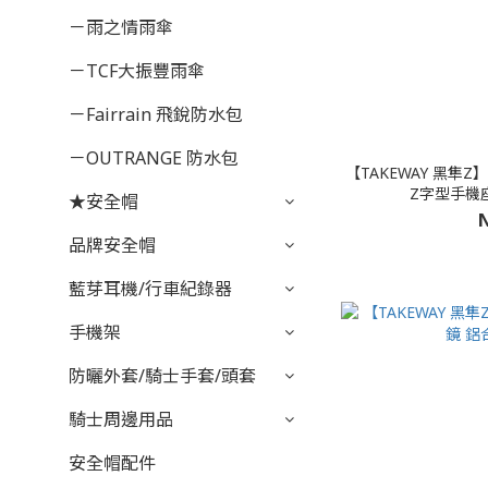
－雨之情雨傘
－TCF大振豐雨傘
－Fairrain 飛銳防水包
－OUTRANGE 防水包
【TAKEWAY 黑隼Z】H
Z字型手機
★安全帽
N
品牌安全帽
藍芽耳機/行車紀錄器
手機架
防曬外套/騎士手套/頭套
騎士周邊用品
安全帽配件