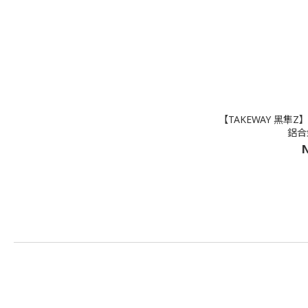
【TAKEWAY 黑隼Z
鋁合
N