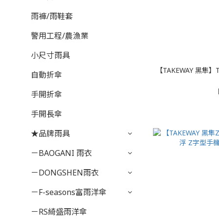
雨褲/雨鞋套
警用工程/農漁業
小尺寸雨具
【TAKEWAY 黑隼】T-H03防
自動折傘
手開折傘
手開長傘
★品牌雨具
－BAOGANI 雨衣
－DONGSHEN雨衣
－F-seasons富雨洋傘
－RS綺盛雨洋傘