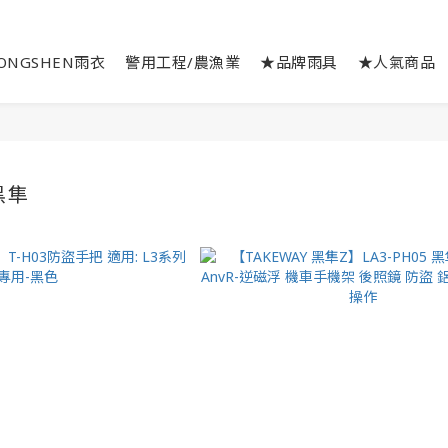
ONGSHEN雨衣
警用工程/農漁業
★品牌雨具
★人氣商品
黑隼