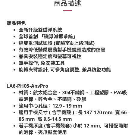
商品描述
商品特色
全新升級雙磁浮系統
全球首創 「磁浮減振系統」
經雙重測試認證 (實驗室&上路測試)
有效降低騎乘震動對手機鏡頭造成的傷害
兼具安裝穩定度和螢幕可視性
單手操作, 免安裝工具
旋轉夾臂設計, 可多角度調整, 兼具防盜功能
LA6-PH05-AnvPro
材質：
航太鋁合金、304不鏽鋼、工程塑膠、EVA吸
震泡棉、鋅
合金
、
不鏽鋼
、
矽膠
適用中心孔徑：12.9 - 19 mm
適用手機尺寸 ( 含手機殼 ) : 長 137-170 mm 寬 66-
85 mm 高 9.5-14.5 mm
若手機厚度 (含手機殼套) 小於 12 mm, 可搭配隨附
的泡棉、夾爪襯套使用